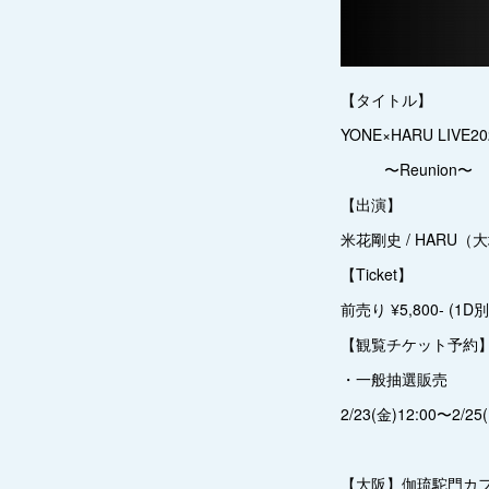
【タイトル】
YONE×HARU LIVE20
〜Reunion〜
【出演】
米花剛史 / HARU（
【Ticket】
前売り ¥5,800- (1D別
【観覧チケット予約
・一般抽選販売
2/23(金)12:00〜2/25
【大阪】伽琉駝門カ