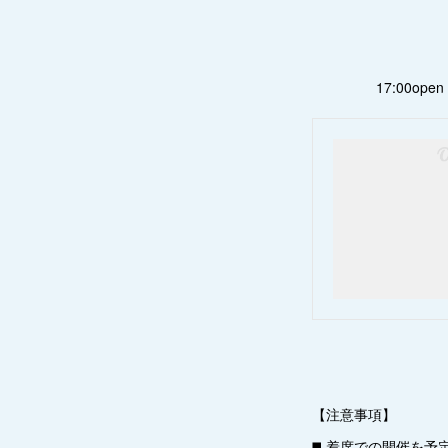
17:00open ③17
【注意事項】
◼️ 着席での開催を