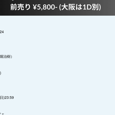
24
大堀治樹）
)
】
(日)23:59
フェ