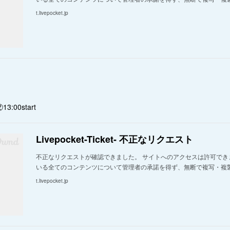
t.livepocket.jp
②13:00start
Livepocket-Ticket- 不正なリクエスト
不正なリクエストが確認できました。 サイトへのアクセスは許可でき
いる全てのコンテンツについて管理者の承諾を得ず、無断で複写・複
t.livepocket.jp