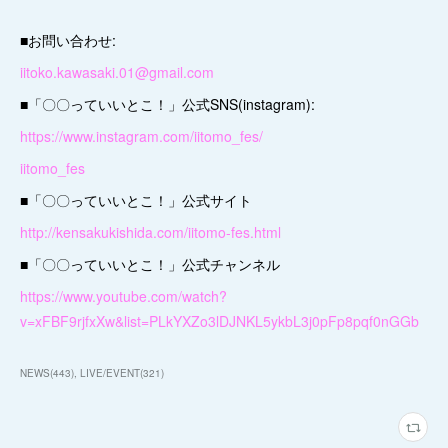
■お問い合わせ:
iitoko.kawasaki.01@gmail.com
■「〇〇っていいとこ！」公式SNS(instagram):
https://www.instagram.com/iitomo_fes/
iitomo_fes
■「〇〇っていいとこ！」公式サイト
http://kensakukishida.com/iitomo-fes.html
■「〇〇っていいとこ！」公式チャンネル
https://www.youtube.com/watch?
v=xFBF9rjfxXw&list=PLkYXZo3lDJNKL5ykbL3j0pFp8pqf0nGGb
NEWS
(
443
)
LIVE/EVENT
(
321
)