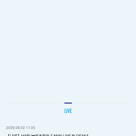
LIVE
2026.08.02 11:00
【LIVE】HARU✖️坂本和弥 2-MAN LIVE IN OSAKA