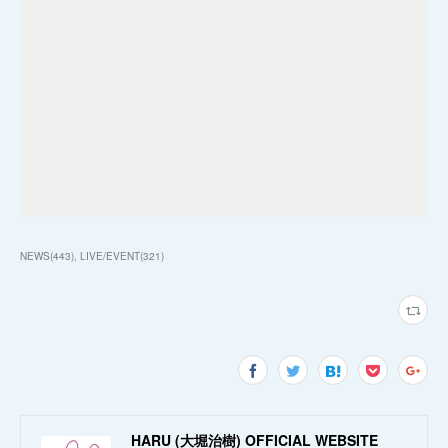
NEWS
(
443
)
LIVE/EVENT
(
321
)
HARU (大堀治樹) OFFICIAL WEBSITE