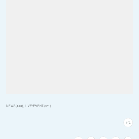
NEWS
(
443
)
LIVE/EVENT
(
321
)