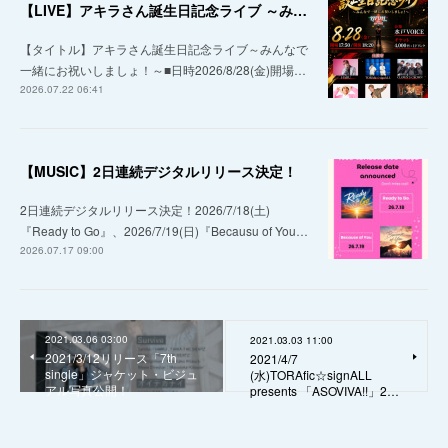
【LIVE】アキラさん誕生日記念ライブ ～みんなで一緒にお祝いしましょ！～
【タイトル】アキラさん誕生日記念ライブ～みんなで
一緒にお祝いしましょ！～■日時2026/8/28(金)開場…
2026.07.22 06:41
【MUSIC】2日連続デジタルリリース決定！
2日連続デジタルリリース決定！2026/7/18(土)
『Ready to Go』、2026/7/19(日)『Becausu of You…
2026.07.17 09:00
2021.03.06 03:00
2021.03.03 11:00
2021/3/12リリース「7th
2021/4/7
single」ジャケット・ビジュ
(水)TORAfic☆signALL
アル写真公開！
presents 「ASOVIVA!!」2…