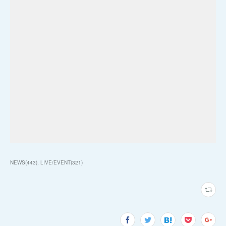
NEWS
(
443
)
LIVE/EVENT
(
321
)