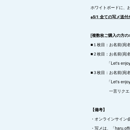
ホワイトボードに、
※5/1 全ての写メ送
[複数枚ご購入の方の
■１枚目：お名前(宛
■２枚目：お名前(宛
「Let's enjoy
■３枚目：お名前(宛
「Let's enjoy
一言リクエス
【備考】
・オンラインサイン
・写メは、「haru.of