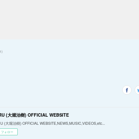
1
)
RU (大堀治樹) OFFICIAL WEBSITE
U (大堀治樹) OFFICIAL WEBSITE,NEWS,MUSIC,VIDEOS,etc...
フォロー