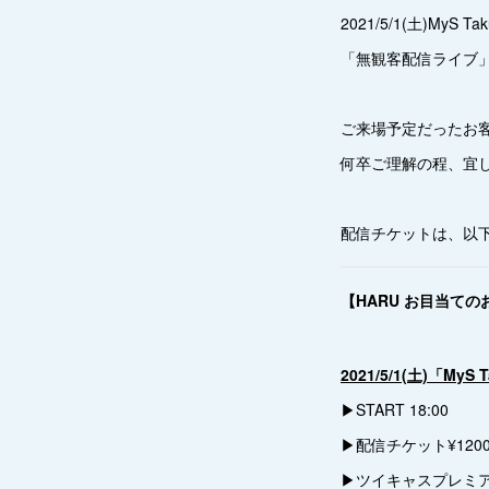
2021/5/1(土)MyS T
「無観客配信ライブ
ご来場予定だったお
何卒ご理解の程、宜
配信チケットは、以
【HARU お目当て
2021/5/1(土)「MyS 
▶︎START 18:00
▶︎配信チケット¥120
▶︎ツイキャスプレミ