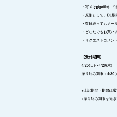
・写メはgigafi
・原則として、DL
・数日経ってもメー
・どなたでもお買い
・リクエストコメン
【受付期間】
4/25(日)〜4/29(木)
振り込み期限：4/30(金
※上記期間・期限は
※振り込み期限を過