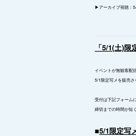
▶︎アーカイブ視聴：5/9(
「5/1(土
イベントが無観客配
5/1限定写メを販売
受付は下記フォーム
締切までの時間が短
■
5/1限定写