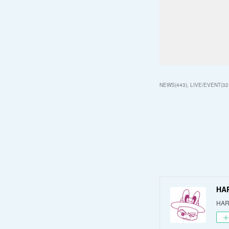
NEWS
(
443
)
LIVE/EVENT
(
32
HA
HAR