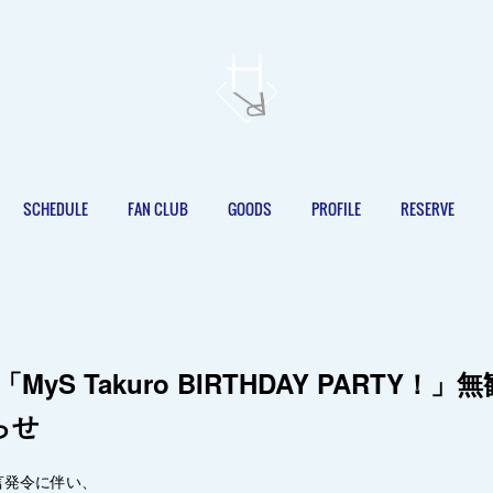
SCHEDULE
FAN CLUB
GOODS
PROFILE
RESERVE
(土)「MyS Takuro BIRTHDAY PARTY
らせ
言発令に伴い、