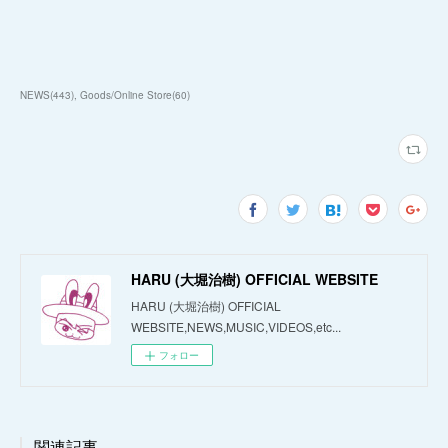
NEWS
(
443
)
Goods/Online Store
(
60
)
HARU (大堀治樹) OFFICIAL WEBSITE
HARU (大堀治樹) OFFICIAL
WEBSITE,NEWS,MUSIC,VIDEOS,etc...
フォロー
関連記事