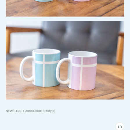
NEWS
(
443
)
Goods/Online Store
(
60
)