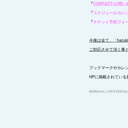
「
CONTACT(お問い
「
スケジュールカレ
「
チケット予約フォ
今後は全て、「haruki.
ご対応させて頂く事
ブックマークやカレ
HPに掲載されている
NEWS
(
443
)
LIVE/EVENT
(
32