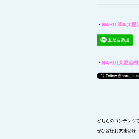
・
HARU🐰🎩大堀
・
HARU(大堀治樹) Of
どちらのコンテンツで
ぜひ皆様お友達登録