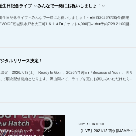
ん誕生日記念ライブ ～みんなで一緒にお祝いしましょ！～
生日記念ライブ～みんなで一緒にお祝いしましょ！～■日時2026/8/28(金)開場
戸VOICE茨城県水戸市大工町1-6-1 ４F■チケット4,000円+1dr■予約7/29 21:00開…
続デジタルリリース決定！
26/7/18(土)『Ready to Go』、2026/7/19(日)『Becausu of You』、各サ
にて順次配信開始となります。沢山聞いて、ライブを更にお楽しみいただけたら…
2021.10.16 00:20
/10/28(木)なんばハッチ「推しメン
【LIVE】2021/12 西永福JAM