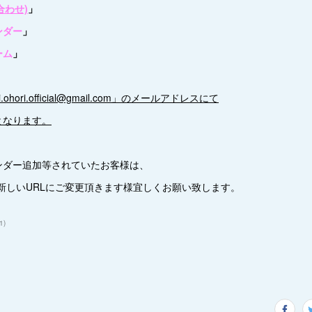
合わせ)
」
ンダー
」
ーム
」
ohori.official@gmail.com」のメールアドレスにて
となります。
ンダー追加等されていたお客様は、
新しいURLにご変更頂きます様宜しくお願い致します。
1
)