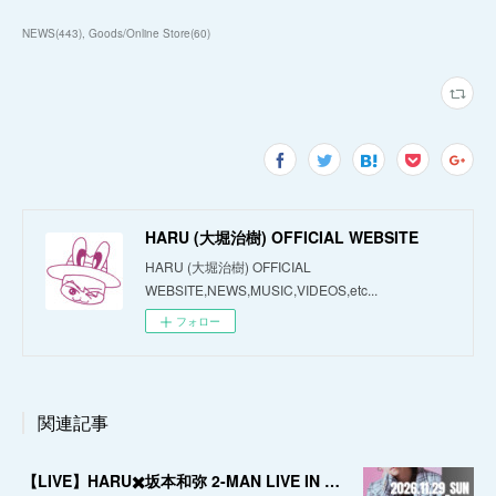
NEWS
(
443
)
Goods/Online Store
(
60
)
HARU (大堀治樹) OFFICIAL WEBSITE
HARU (大堀治樹) OFFICIAL
WEBSITE,NEWS,MUSIC,VIDEOS,etc...
フォロー
関連記事
【LIVE】HARU✖️坂本和弥 2-MAN LIVE IN OSAKA