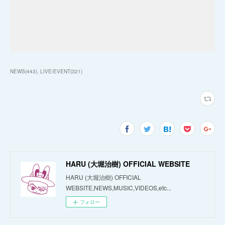
NEWS
(
443
)
LIVE/EVENT
(
321
)
HARU (大堀治樹) OFFICIAL WEBSITE
HARU (大堀治樹) OFFICIAL
WEBSITE,NEWS,MUSIC,VIDEOS,etc...
フォロー