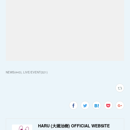
NEWS
(
443
)
LIVE/EVENT
(
321
)
HARU (大堀治樹) OFFICIAL WEBSITE