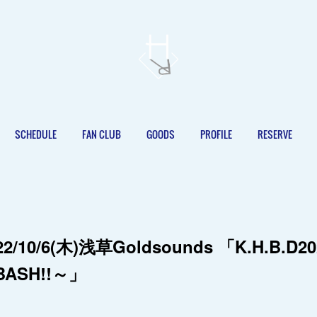
SCHEDULE
FAN CLUB
GOODS
PROFILE
RESERVE
2/10/6(木)浅草Goldsounds 「K.H.B.D2
 BASH!!～」