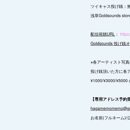
ツイキャス投げ銭：
浅草Goldsounds s
配信視聴URL
：
https
Goldsounds 投
※各アーティスト写
投げ銭頂いた方に各
¥1000/¥3000/¥
【専用アドレス予約
hagamemomemo@gm
お名前(フルネーム)