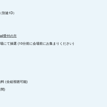
00（別途1D）
il受付の方
に会場にて抽選 (10分前に会場前にお集まりください)
料 (全組視聴可能)
間)