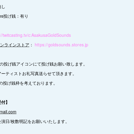
無し
tores投げ銭：有り
://twitcasting.tv/c:AsakusaGoldSounds
げ銭オンラインストア
：
https://goldsounds.stores.jp
真の投げ銭アイコンにて投げ銭お願い致します。
アーティストお礼写真送らせて頂きます。
5000 の投げ銭枠を考えております。
受付】
ail.com
/公演日/枚数明記をお願いいたします。