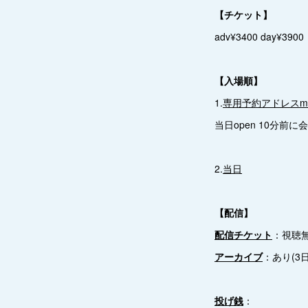
【チケット】
adv¥3400 day¥39
【入場順】
1.
専用予約アドレスma
当日open 10分前
2.
当日
【配信】
配信チケット
：視聴無
アーカイブ
：あり(3日
投げ銭
：