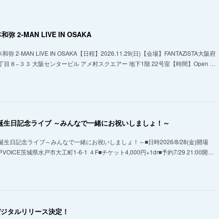
弥 2-MAN LIVE IN OSAKA
 2-MAN LIVE IN OSAKA【日程】2026.11.29(日)【会場】FANTAZiSTA大阪府
目８−３３ 大阪センタービル アメ村スクエアー 地下1階 22号室【時間】Open …
ん誕生日記念ライブ ～みんなで一緒にお祝いしましょ！～
生日記念ライブ～みんなで一緒にお祝いしましょ！～■日時2026/8/28(金)開場
戸VOICE茨城県水戸市大工町1-6-1 ４F■チケット4,000円+1dr■予約7/29 21:00開…
続デジタルリリース決定！