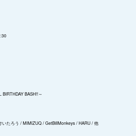
7:30
L BIRTHDAY BASH!!～
けいたろう / MIMIZUQ / GetBillMonkeys / HARU / 他