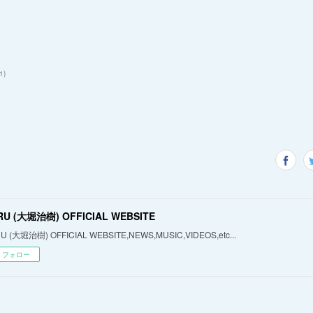
1
)
RU (大堀治樹) OFFICIAL WEBSITE
U (大堀治樹) OFFICIAL WEBSITE,NEWS,MUSIC,VIDEOS,etc...
フォロー