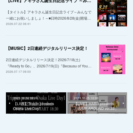
【LIVE】アキラさん誕生日記念ライブ ～みんなで一緒にお祝いしましょ！～
【タイトル】アキラさん誕生日記念ライブ～みんなで
一緒にお祝いしましょ！～■日時2026/8/28(金)開場…
2026.07.22 06:41
【MUSIC】2日連続デジタルリリース決定！
2日連続デジタルリリース決定！2026/7/18(土)
『Ready to Go』、2026/7/19(日)『Becausu of You…
2026.07.17 09:00
2023.10.30 09:03
2023.10.25 10:00
【LIVE】Trippin presents
【LIVE】HARU presents
Osaka Live Day1
「JUMP AROUND vol.33」