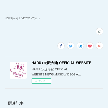
NEWS
(
443
)
LIVE/EVENT
(
321
)
HARU (大堀治樹) OFFICIAL WEBSITE
HARU (大堀治樹) OFFICIAL
WEBSITE,NEWS,MUSIC,VIDEOS,etc...
フォロー
関連記事