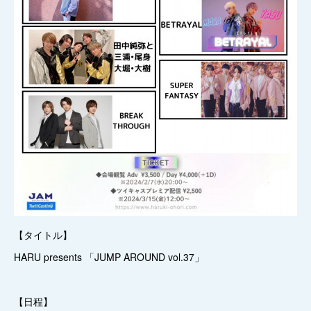
【タイトル】
HARU presents 「JUMP AROUND vol.37」
【日程】