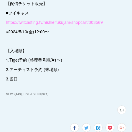
【配信チケット販売】
■ツイキャス
https://twitcasting.tv/nishieifukujam/shopcart/303569
※2024/5/10(金)12:00〜
【入場順】
1.Tiget予約 (整理番号順/A1〜)
2.アーティスト予約 (来場順)
3.当日
NEWS
(
443
)
LIVE/EVENT
(
321
)