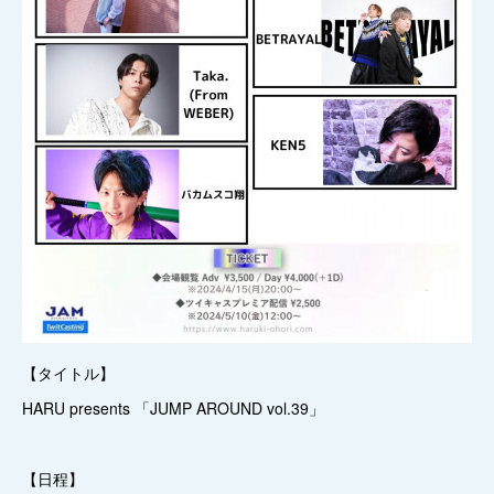
【タイトル】
HARU presents 「JUMP AROUND vol.39」
【日程】