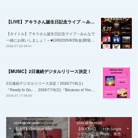
【LIVE】アキラさん誕生日記念ライブ ～みんなで一緒にお祝いしましょ！～
【タイトル】アキラさん誕生日記念ライブ～みんなで
一緒にお祝いしましょ！～■日時2026/8/28(金)開場…
2026.07.22 06:41
【MUSIC】2日連続デジタルリリース決定！
2日連続デジタルリリース決定！2026/7/18(土)
『Ready to Go』、2026/7/19(日)『Becausu of You…
2026.07.17 09:00
2024.08.19 12:00
2024.08.08 09:00
【LIVE】OdeBlue After
【GOODS】「 11th Single
party
リリース記念 Photo」発売