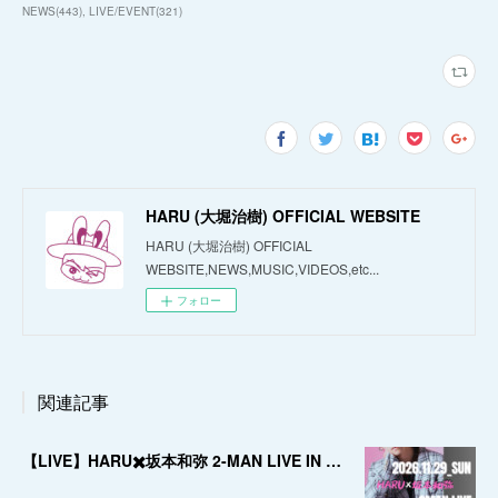
NEWS
(
443
)
LIVE/EVENT
(
321
)
HARU (大堀治樹) OFFICIAL WEBSITE
HARU (大堀治樹) OFFICIAL
WEBSITE,NEWS,MUSIC,VIDEOS,etc...
フォロー
関連記事
【LIVE】HARU✖️坂本和弥 2-MAN LIVE IN OSAKA