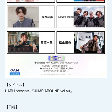
【タイトル】
HARU presents 「JUMP AROUND vol.53」
【日程】