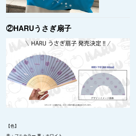
②HARUうさぎ扇子
【色】
表：フルカラー 裏：ホワイト