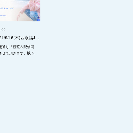
3:00
21/9/16(木)西永福J…
定通り「観覧＆配信同
させて頂きます。以下…