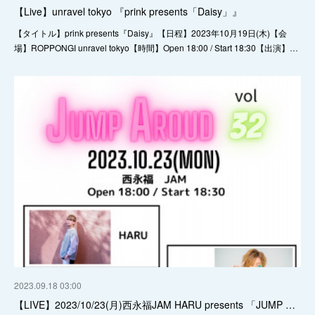
【Live】unravel tokyo 『prink presents「Daisy」』
【タイトル】prink presents『Daisy』【日程】2023年10月19日(木)【会
場】ROPPONGI unravel tokyo【時間】Open 18:00 / Start 18:30【出演】…
2023.09.18 03:00
【LIVE】2023/10/23(月)西永福JAM HARU presents 「JUMP …