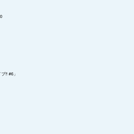
00
‼️ #6」