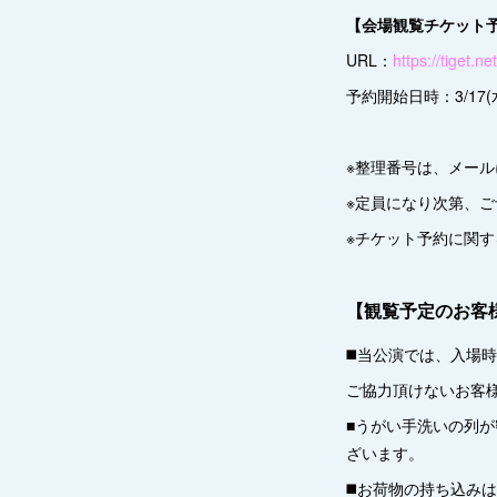
【会場観覧チケット
URL：
https://tiget.n
予約開始日時：3/17(水
※整理番号は、メー
※定員になり次第、
※チケット予約に関す
【観覧予定のお客
◼️当公演では、入場
ご協力頂けないお客
■うがい手洗いの列
ざいます。
◼️お荷物の持ち込み