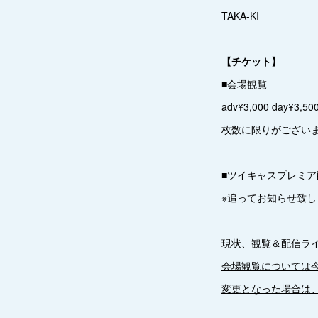
TAKA-KI
【チケット】
■
会場観覧
adv¥3,000 day¥3,5
枚数に限りがござい
■
ツイキャスプレミア
※追ってお知らせ致し
現状、観覧＆配信ラ
会場観覧については
変更となった場合は