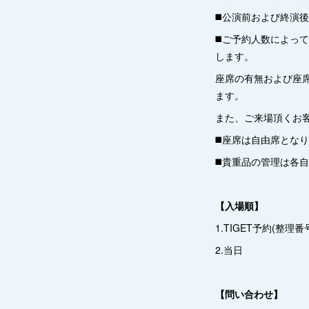
◼️公演前および終
◼️ご予約人数によ
します。
座席の有無および座
ます。
また、ご来場頂くお
◼️座席は自由席とな
◼️貴重品の管理は各
【入場順】
1.TIGET予約(整理番
2.当日
【問い合わせ】