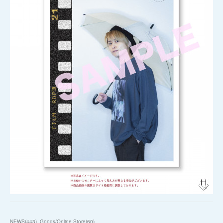
NEWS
(
443
)
Goods/Online Store
(
60
)