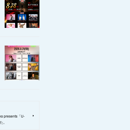
cks presents「U-
した。