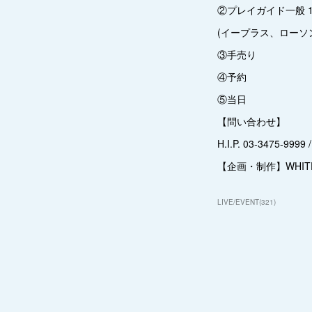
②プレイガイド一般 10/
(イープラス、ローソ
③手売り
④予約
⑤当日
【問い合わせ】
H.I.P. 03-3475-9999 /
【企画・制作】WHITE S
LIVE/EVENT
(
321
)