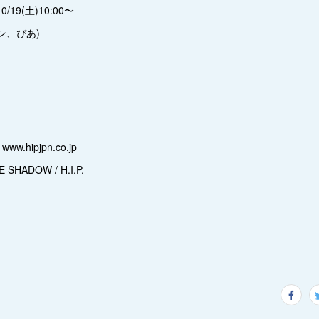
19(土)10:00〜
ン、ぴあ)
 www.hipjpn.co.jp
HADOW / H.I.P.