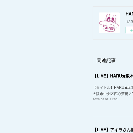
HA
HAR
関連記事
【LIVE】HARU✖️坂本和
【タイトル】HARU✖️坂本和弥
大阪市中央区西心斎橋２丁
2026.08.02 11:00
【LIVE】アキラさ