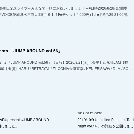
生日記念ライブ～みんなで一緒にお祝いしましょ！～■日時2026/8/28(金)開場
戸VOICE茨城県水戸市大工町1-6-1 ４F■チケット4,000円+1dr■予約7/29 21:00開…
ents 「JUMP AROUND vol.56」
nts 「JUMP AROUND vol.56」【日程】2026/8/21(金)【会場】西永福JAM【時
18:00【出演】HARU / BETRAYAL / ZILCONIA今津直幸 / KEN EBISAWA / D×M / SO…
2019.08.25 00:00
 HARUpresents JUMP AROUND
2019/10/9 Unlimited Platinum Tra
公開しました。
Night vol.14 」の詳細を公開しま