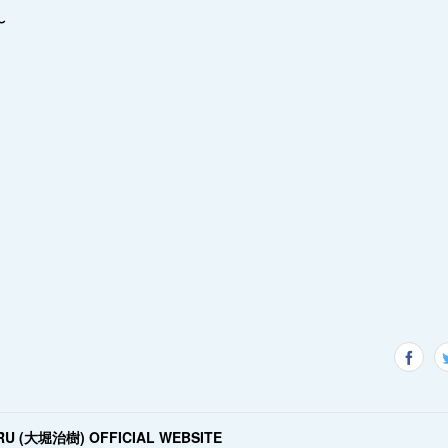
〜
RU (大堀治樹) OFFICIAL WEBSITE