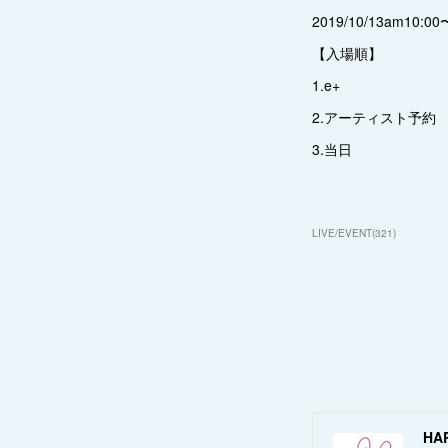
2019/10/13am10:00
【入場順】
1.e+
2.アーティスト予約
3.当日
LIVE/EVENT
(
321
)
HA