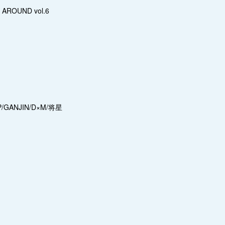
 AROUND vol.6
P/GANJIN/D×M/将星