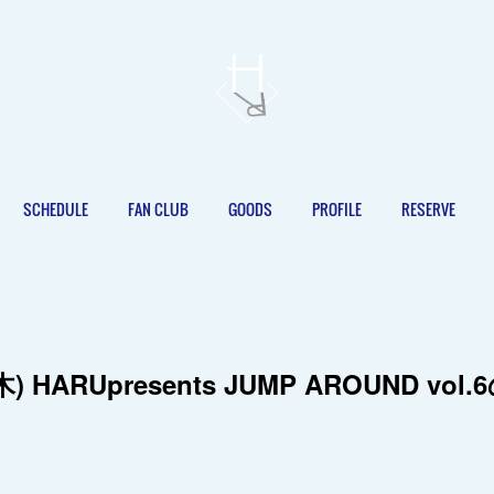
SCHEDULE
FAN CLUB
GOODS
PROFILE
RESERVE
1(木) HARUpresents JUMP AROUND v
。