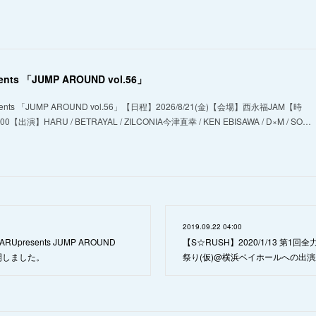
ents 「JUMP AROUND vol.56」
nts 「JUMP AROUND vol.56」【日程】2026/8/21(金)【会場】西永福JAM【時
18:00【出演】HARU / BETRAYAL / ZILCONIA今津直幸 / KEN EBISAWA / D×M / SO…
2019.09.22 04:00
 HARUpresents JUMP AROUND
【S☆RUSH】2020/1/13 第1
公開しました。
祭り(仮)@横浜ベイホールへの出