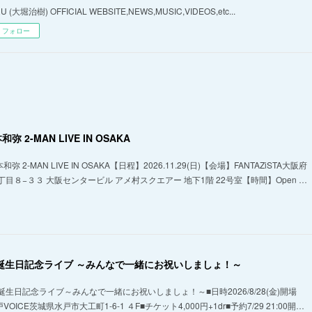
U (大堀治樹) OFFICIAL WEBSITE,NEWS,MUSIC,VIDEOS,etc...
フォロー
弥 2-MAN LIVE IN OSAKA
 2-MAN LIVE IN OSAKA【日程】2026.11.29(日)【会場】FANTAZiSTA大阪府
目８−３３ 大阪センタービル アメ村スクエアー 地下1階 22号室【時間】Open …
ん誕生日記念ライブ ～みんなで一緒にお祝いしましょ！～
生日記念ライブ～みんなで一緒にお祝いしましょ！～■日時2026/8/28(金)開場
戸VOICE茨城県水戸市大工町1-6-1 ４F■チケット4,000円+1dr■予約7/29 21:00開…