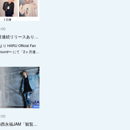
3:00
ヶ月連続リリースあり…
より HARU Official Fan
 Ground〜 にて「2ヶ月連…
3:00
9(金)西永福JAM「観覧…