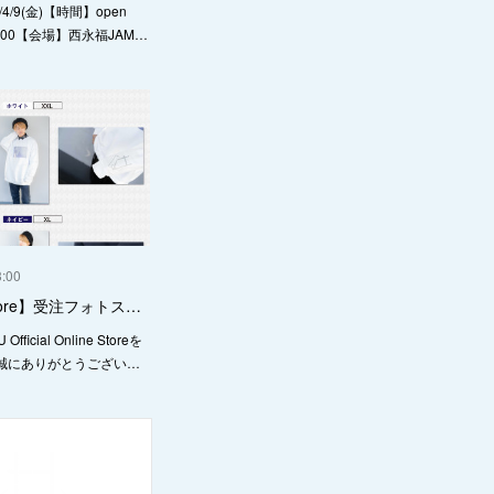
4/9(金)【時間】open
t 20:00【会場】西永福JAM…
3:00
 Store】受注フォトス…
ficial Online Storeを
誠にありがとうござい…