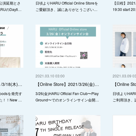
公演延期とさ
日頃よりHARU Official Online Storeを
【日程】2021/
UのDayti…
ご愛顧頂き、誠にありがとうござい…
19:30 star
2021.03.10 03:00
2021.03.09 0
1/3/18(木)…
【Online Store】2021/3/26(金)…
【Online
 goodsを発売す
3/26(金)HARU Official Fan Club〜Play
日頃よりHARU Of
！！New …
Ground〜でのオンラインサイン会開…
ご利用頂き、